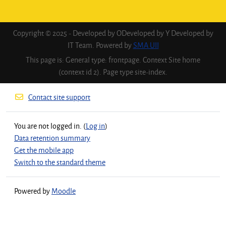
Copyright © 2025 - Developed by ODeveloped by Y Developed by
IT Team. Powered by
SMA UII
This page is: General type: frontpage. Context Site home
(context id 2). Page type site-index.
Contact site support
You are not logged in. (
Log in
)
Data retention summary
Get the mobile app
Switch to the standard theme
Powered by
Moodle